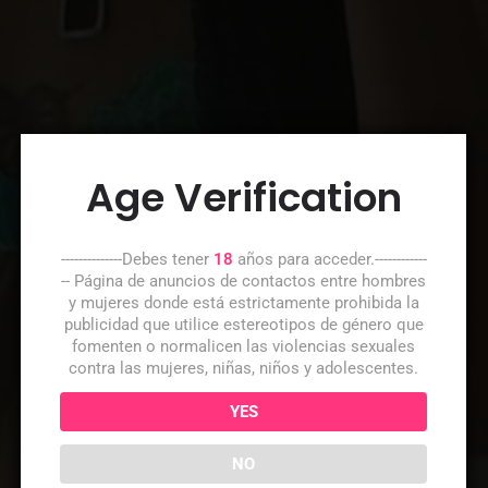
Age Verification
--------------Debes tener
18
años para acceder.------------
-- Página de anuncios de contactos entre hombres
y mujeres donde está estrictamente prohibida la
publicidad que utilice estereotipos de género que
fomenten o normalicen las violencias sexuales
contra las mujeres, niñas, niños y adolescentes.
YES
NO