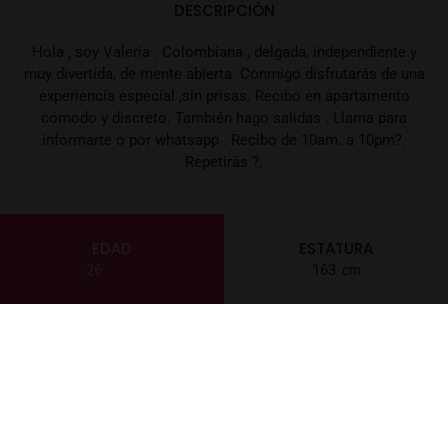
DESCRIPCIÓN
Hola , soy Valeria . Colombiana , delgada, independiente y
muy divertida, de mente abierta. Conmigo disfrutarás de una
experiencia especial ,sin prisas. Recibo en apartamento
cómodo y discreto. También hago salidas . Llama para
informarte o por whatsapp . Recibo de 10am. a 10pm?.
Repetirás ?.
EDAD
ESTATURA
26
163
PESO
LOCALIZACIÓN
50
Toledo