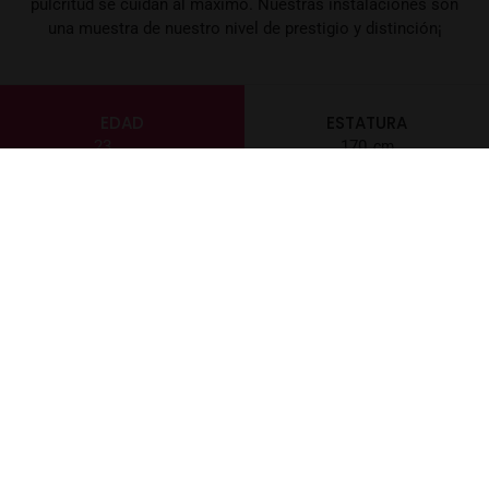
pulcritud se cuidan al máximo. Nuestras instalaciones son
una muestra de nuestro nivel de prestigio y distinción¡
EDAD
ESTATURA
23
170
PESO
NACIONALIDAD
-2
española
CABELLO
OJOS
Rubio
Negros
IDIOMAS