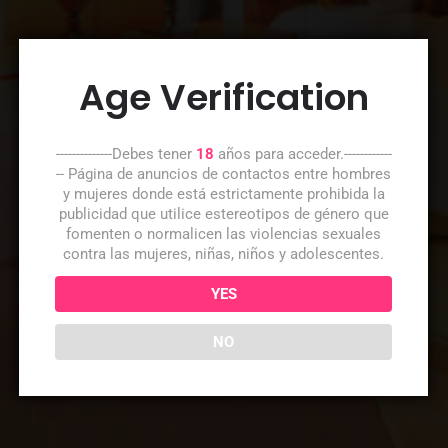
Age Verification
--------------Debes tener
18
años para acceder.------------
-- Página de anuncios de contactos entre hombres
y mujeres donde está estrictamente prohibida la
publicidad que utilice estereotipos de género que
fomenten o normalicen las violencias sexuales
contra las mujeres, niñas, niños y adolescentes.
YES
NO