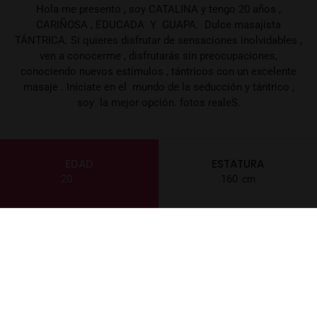
Hola me presento , soy CATALINA y tengo 20 años ,
CARIÑOSA , EDUCADA Y GUAPA. Dulce masajista
TÁNTRICA. Si quieres disfrutar de sensaciones inolvidables ,
ven a conocerme , disfrutarás sin preocupaciones,
conociendo nuevos estímulos , tántricos con un excelente
masaje . Iníciate en el mundo de la seducción y tántrico ,
soy la mejor opción. fotos realeS.
EDAD
ESTATURA
20
160
PESO
LOCALIZACIÓN
55
Barcelona
CABELLO
POBLACIÓN