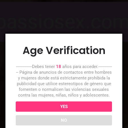
Age Verification
--------------Debes tener
18
años para acceder.------------
-- Página de anuncios de contactos entre hombres
y mujeres donde está estrictamente prohibida la
publicidad que utilice estereotipos de género que
fomenten o normalicen las violencias sexuales
contra las mujeres, niñas, niños y adolescentes.
YES
NO