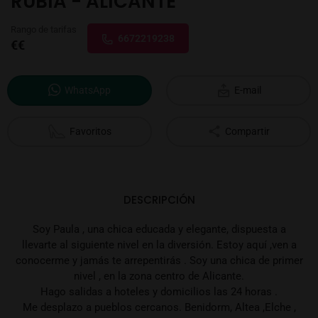
RUBIA - ALICANTE
Rango de tarifas
6672219238
€€
WhatsApp
E-mail
Favoritos
Compartir
DESCRIPCIÓN
Soy Paula , una chica educada y elegante, dispuesta a
llevarte al siguiente nivel en la diversión. Estoy aquí ,ven a
conocerme y jamás te arrepentirás . Soy una chica de primer
nivel , en la zona centro de Alicante.
Hago salidas a hoteles y domicilios las 24 horas .
Me desplazo a pueblos cercanos. Benidorm, Altea ,Elche ,