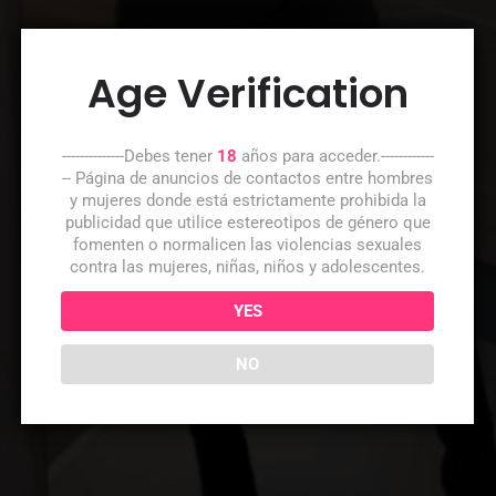
Age Verification
--------------Debes tener
18
años para acceder.------------
-- Página de anuncios de contactos entre hombres
y mujeres donde está estrictamente prohibida la
publicidad que utilice estereotipos de género que
fomenten o normalicen las violencias sexuales
contra las mujeres, niñas, niños y adolescentes.
YES
NO