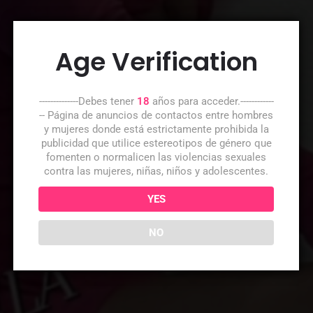
Age Verification
--------------Debes tener
18
años para acceder.------------
-- Página de anuncios de contactos entre hombres
y mujeres donde está estrictamente prohibida la
publicidad que utilice estereotipos de género que
fomenten o normalicen las violencias sexuales
contra las mujeres, niñas, niños y adolescentes.
YES
NO