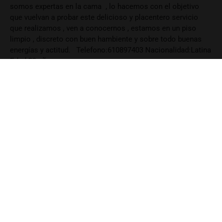
somos expertas en la cama , lo hacemos con el objetivo
que vuelvan a probar este delicioso y placentero servicio
que realizamos , ven a conocernos , estamos en un piso
limpio , discreto con buen hambiente y sobre todo buenas
energías y actitud. Telefono:610897403 Nacionalidad:Latina
Edad:23 años
EDAD
ESTATURA
23
56
PESO
LOCALIZACIÓN
163
Madrid
CABELLO
POBLACIÓN
Castaño
Madrid