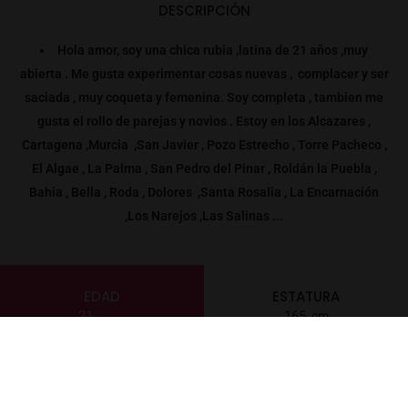
DESCRIPCIÓN
Hola amor, soy una chica rubia ,latina de 21 años ,muy
abierta . Me gusta experimentar cosas nuevas , complacer y ser
saciada , muy coqueta y femenina. Soy completa , tambien me
gusta el rollo de parejas y novios . Estoy en los Alcazares ,
Cartagena ,Murcia ,San Javier , Pozo Estrecho , Torre Pacheco ,
El Algae , La Palma , San Pedro del Pinar , Roldán la Puebla ,
Bahia , Bella , Roda , Dolores ,Santa Rosalia , La Encarnación
,Los Narejos ,Las Salinas ...
EDAD
ESTATURA
21
165
PESO
LOCALIZACIÓN