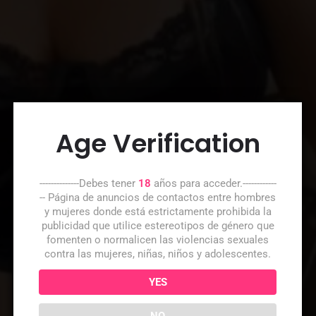
Age Verification
--------------Debes tener
18
años para acceder.------------
-- Página de anuncios de contactos entre hombres
y mujeres donde está estrictamente prohibida la
publicidad que utilice estereotipos de género que
fomenten o normalicen las violencias sexuales
contra las mujeres, niñas, niños y adolescentes.
YES
NO