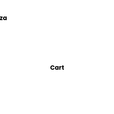
oza
Cart