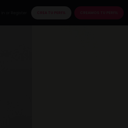
 in
Register
CREA TU PERFIL
CREAMOS TU PERFIL
or