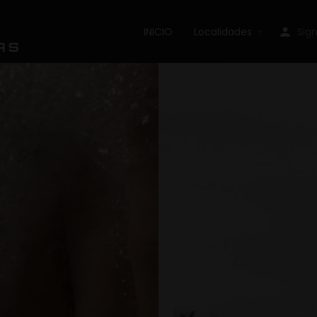
INICIO
Localidades
Sign