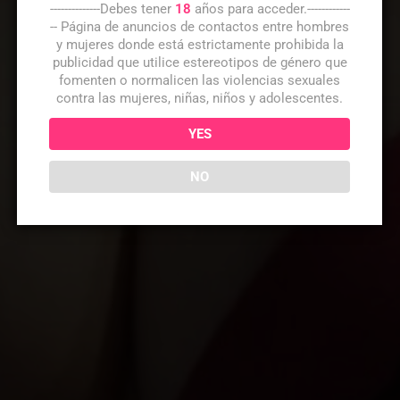
--------------Debes tener
18
años para acceder.------------
-- Página de anuncios de contactos entre hombres
y mujeres donde está estrictamente prohibida la
publicidad que utilice estereotipos de género que
fomenten o normalicen las violencias sexuales
contra las mujeres, niñas, niños y adolescentes.
YES
NO