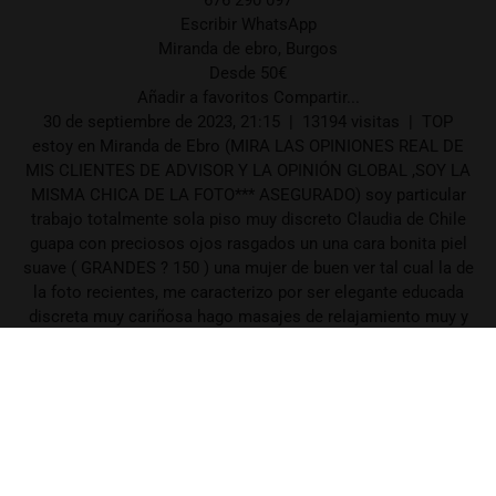
676 290 097
Escribir WhatsApp
Miranda de ebro, Burgos
Desde 50€
Añadir a favoritos Compartir...
30 de septiembre de 2023, 21:15 | 13194 visitas | TOP
estoy en Miranda de Ebro (MIRA LAS OPINIONES REAL DE
MIS CLIENTES DE ADVISOR Y LA OPINIÓN GLOBAL ,SOY LA
MISMA CHICA DE LA FOTO*** ASEGURADO) soy particular
trabajo totalmente sola piso muy discreto Claudia de Chile
guapa con preciosos ojos rasgados un una cara bonita piel
suave ( GRANDES ? 150 ) una mujer de buen ver tal cual la de
la foto recientes, me caracterizo por ser elegante educada
discreta muy cariñosa hago masajes de relajamiento muy y
mucho más ++ me gusta lo desconocidos TAMBIÉN HAGO
SALIDAS . HOTEL Y DOMICILIO Y y pueblos de alrer Medina
de Pomar Villarcayo Briviesca Pancorbo Haro Vitoria La
Bastida , podemos quedar para dar un paseo o tomar un café
en tu casa o la mia... llámame por teléfono ?☎️ 676290097
estaré encantada de informate. (NECESITAS QUE TE
CONTESTE EN EL MOMENTO LLAMA POR TELÉFONO ALA