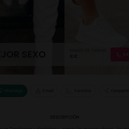
RANGO DE TARIFAS
EJOR SEXO
64
€€
WhatsApp
E-mail
Favoritos
Compartir
DESCRIPCIÓN
n Torrelavega y alrededores , somos las mejores chicas , las mas 