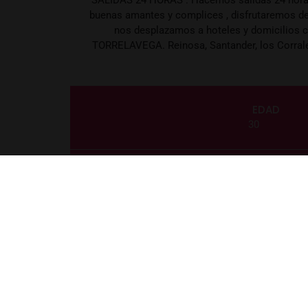
buenas amantes y complices , disfrutaremos de 
nos desplazamos a hoteles y domicilios
TORRELAVEGA. Reinosa, Santander, los Corrales,
EDAD
30
PESO
56
CABELLO
Moreno
OJOS