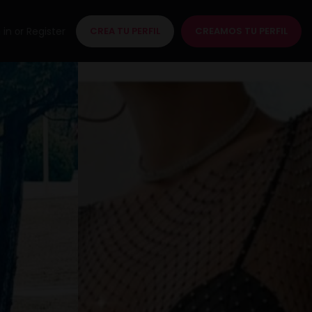
 in
Register
CREA TU PERFIL
CREAMOS TU PERFIL
or