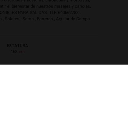
ir el bienestar de nuestros masajes y caricias,
SPONIBLES PARA SALIDAS TLF. 640662783..
, Solares , Saron , Barreras , Aguilar de Campo
ESTATURA
163
LOCALIZACIÓN
Cantabria
POBLACIÓN
Torrelavega
NACIONALIDAD