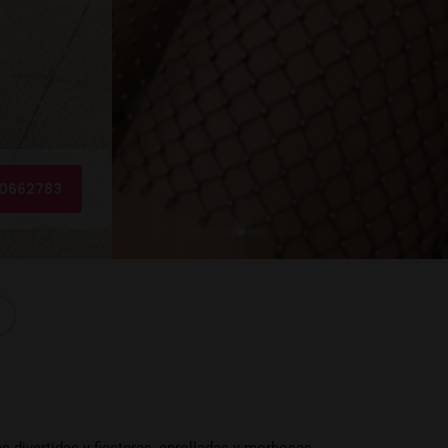
0662783
divertidas y fiesteras, enrolladas y morbosas,