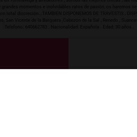
grandes momentos e inolvidables ratos de pasión, os haremos sent
 con total discreción...TAMBIEN DISPONEMOS DE TRAVESTIS , DI
 San Vicente de la Barquera ,Cabezón de la Sal , Renedo , Suances 
.Telefono: 640662783 . Nacionalidad: Española . Edad: 30 años .