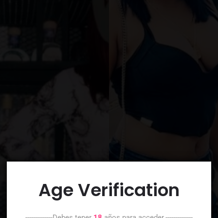
Age Verification
--------------Debes tener
18
años para acceder.--------------