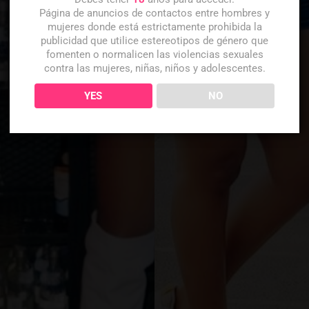
Página de anuncios de contactos entre hombres y
mujeres donde está estrictamente prohibida la
publicidad que utilice estereotipos de género que
fomenten o normalicen las violencias sexuales
contra las mujeres, niñas, niños y adolescentes.
YES
NO