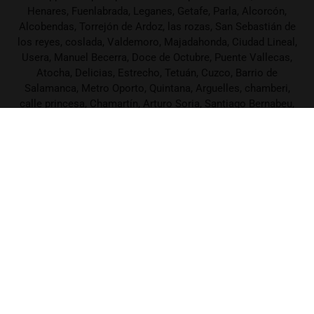
Henares, Fuenlabrada, Leganes, Getafe, Parla, Alcorcón,
Alcobendas, Torrejón de Ardoz, las rozas, San Sebastián de
los reyes, coslada, Valdemoro, Majadahonda, Ciudad Lineal,
Usera, Manuel Becerra, Doce de Octubre, Puente Vallecas,
Atocha, Delicias, Estrecho, Tetuán, Cuzco, Barrio de
Salamanca, Metro Oporto, Quintana, Arguelles, chamberi,
calle princesa, Chamartín, Arturo Soria, Santiago Bernabeu,
plaza Castilla, barrio concepcion, embajadores, retiro, conde
casal, Seseña, plenilunio, marqués de Vadillo, O'donnell,
plazas España, nueva Numancia, San Fernando, ensanche
Vallecas, Bravo Murillo,
EDAD
ESTATURA
31
164
PESO
LOCALIZACIÓN