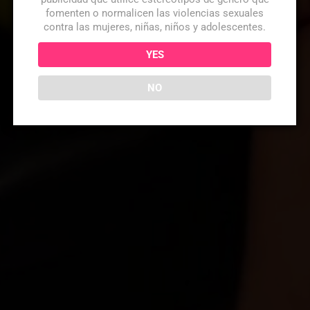
fomenten o normalicen las violencias sexuales
contra las mujeres, niñas, niños y adolescentes.
YES
NO