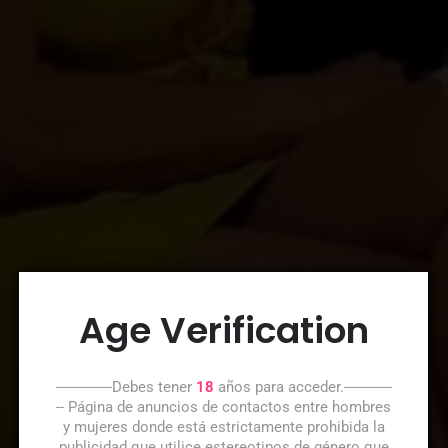
Age Verification
--------------Debes tener
18
años para acceder.------------
-- Página de anuncios de contactos entre hombres
y mujeres donde está estrictamente prohibida la
publicidad que utilice estereotipos de género que