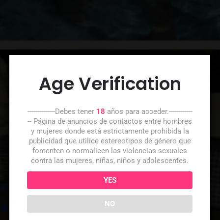
Age Verification
--------------Debes tener
18
años para acceder.------------
-- Página de anuncios de contactos entre hombres
y mujeres donde está estrictamente prohibida la
publicidad que utilice estereotipos de género que
fomenten o normalicen las violencias sexuales
contra las mujeres, niñas, niños y adolescentes.
YES
NO