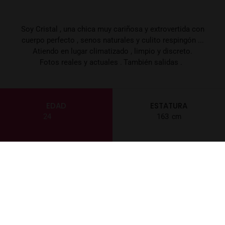
Soy Cristal , una chica muy cariñosa y extrovertida con
cuerpo perfecto , senos naturales y culito respingón ...
Atiendo en lugar climatizado , limpio y discreto.
Fotos reales y actuales .
También salidas .
EDAD
ESTATURA
24
163
PESO
LOCALIZACIÓN
53
Barcelona
CABELLO
POBLACIÓN
Moreno
Barcelona