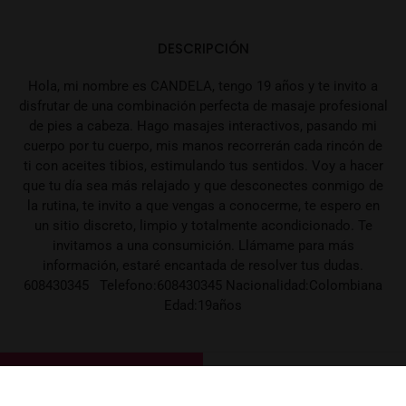
DESCRIPCIÓN
Hola, mi nombre es CANDELA, tengo 19 años y te invito a
disfrutar de una combinación perfecta de masaje profesional
de pies a cabeza. Hago masajes interactivos, pasando mi
cuerpo por tu cuerpo, mis manos recorrerán cada rincón de
ti con aceites tibios, estimulando tus sentidos. Voy a hacer
que tu día sea más relajado y que desconectes conmigo de
la rutina, te invito a que vengas a conocerme, te espero en
un sitio discreto, limpio y totalmente acondicionado. Te
invitamos a una consumición. Llámame para más
información, estaré encantada de resolver tus dudas.
608430345 Telefono:608430345 Nacionalidad:Colombiana
Edad:19años
EDAD
ESTATURA
19
160