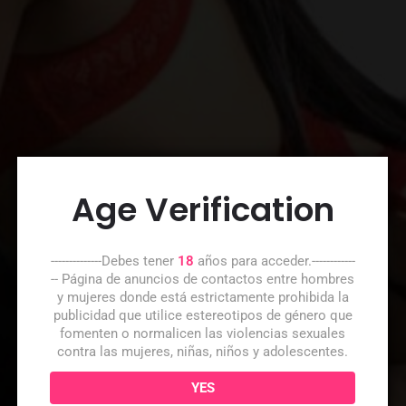
Age Verification
--------------Debes tener
18
años para acceder.------------
-- Página de anuncios de contactos entre hombres
y mujeres donde está estrictamente prohibida la
publicidad que utilice estereotipos de género que
fomenten o normalicen las violencias sexuales
contra las mujeres, niñas, niños y adolescentes.
YES