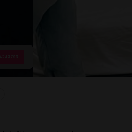
4243796