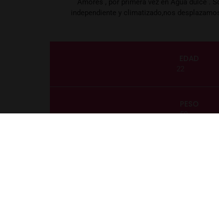
Amores , por primera vez en Agua dulce . S
independiente y climatizado,nos desplazamos
EDAD
22
PESO
50
CABELLO
Castaño
OJOS
Verdes