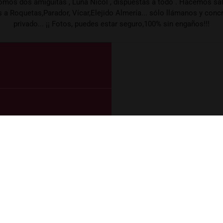
omos dos amiguitas , Luna Nicol , dispuestas a todo . Hacemos sa
 a Roquetas,Parador, Vícar,Elejido Almería... sólo llámanos y con
privado... ¡¡ Fotos, puedes estar seguro,100% sin engaños!!!