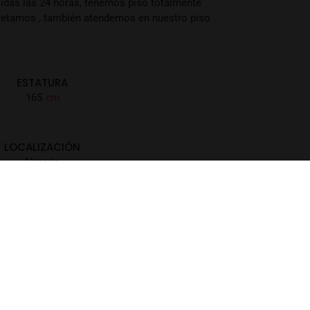
lidas las 24 horas, tenemos piso totalmente
cretamos , también atendemos en nuestro piso
ESTATURA
165
LOCALIZACIÓN
Almería
POBLACIÓN
Roquetas de Mar
NACIONALIDAD
Colombiana