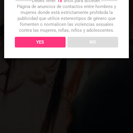
--------------Debes tener
18
años para acceder.--------------
Página de anuncios de contactos entre hombres y
mujeres donde está estrictamente prohibida la
publicidad que utilice estereotipos de género que
fomenten o normalicen las violencias sexuales
contra las mujeres, niñas, niños y adolescentes.
YES
NO